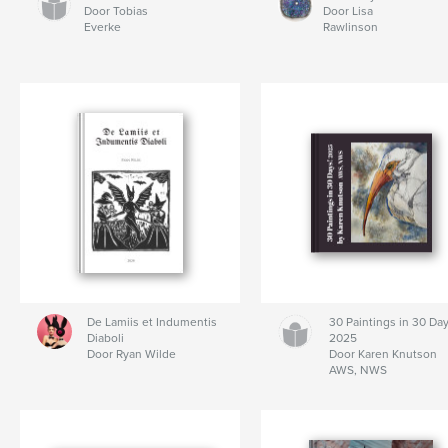
Door Tobias
Door Lisa
Everke
Rawlinson
De Lamiis et Indumentis
30 Paintings in 30 Day
Diaboli
2025
Door Ryan Wilde
Door Karen Knutson
AWS, NWS