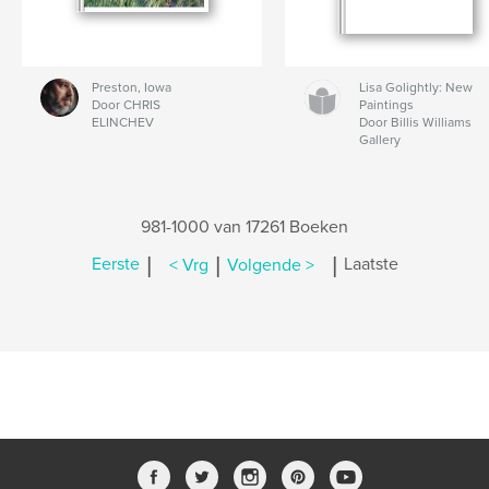
Preston, Iowa
Lisa Golightly: New
Door CHRIS
Paintings
ELINCHEV
Door Billis Williams
Gallery
981-1000 van 17261 Boeken
|
|
|
Eerste
< Vrg
Volgende >
Laatste