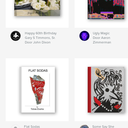
Happy 60th Birthday
Ugly Magic
Gary S Timmons, Sr.
Door Aaron
Door John Dixon
Zimmerman
Flat Sodas
Some Say She