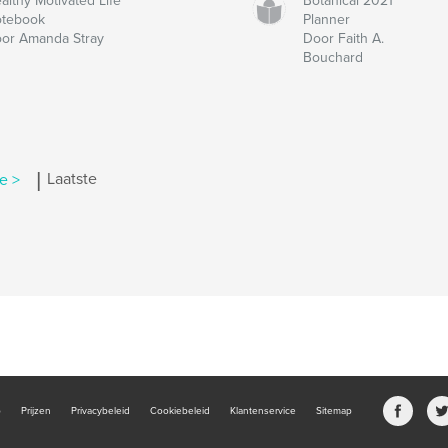
althy Motivated Life
Botanical 2021
tebook
Planner
or Amanda Stray
Door Faith A.
Bouchard
|
e >
Laatste
b
Prijzen
Privacybeleid
Cookiebeleid
Klantenservice
Sitemap