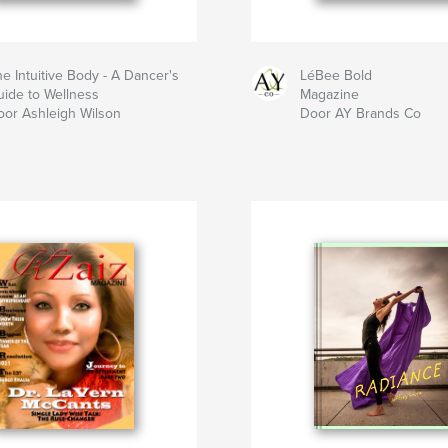
e Intuitive Body - A Dancer's
LéBee Bold
uide to Wellness
Magazine
oor Ashleigh Wilson
Door AY Brands Co