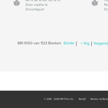
Au fil de la vie, sur le fil
He
Door sophie le
No
Droumaguet
Do
|
|
981-1000 van 1123 Boeken
Eerste
< Vrg
Volgend
© 2016 - 2026 RPI Print, Inc.
Bedrijf
Werken bij Blur