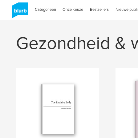
Categorieën
Onze keuze
Bestsellers
Nieuwe publi
Gezondheid & w