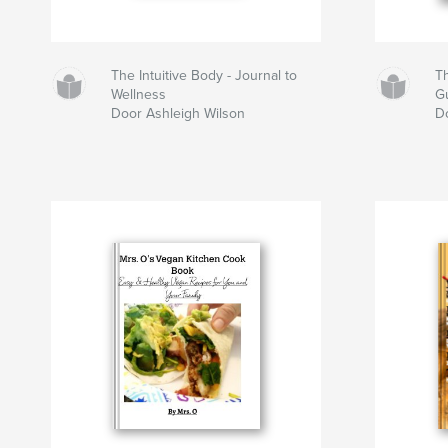
The Intuitive Body - Journal to
Th
Wellness
G
Door Ashleigh Wilson
D