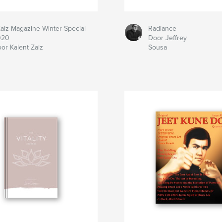
aiz Magazine Winter Special
Radiance
020
Door Jeffrey
or Kalent Zaiz
Sousa