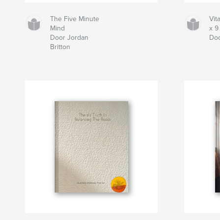
The Five Minute
Vita
Mind
x 9
Door Jordan
Doo
Britton