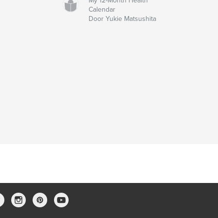
My 12-Month Health
Calendar
Door Yukie Matsushita