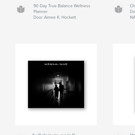
90 Day True Balance Wellness
Ch
Planner
Do
Door Aimee K. Hockett
NA