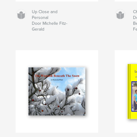
Up Close and
C
Personal
D
Door Michelle Fitz-
Be
Gerald
F