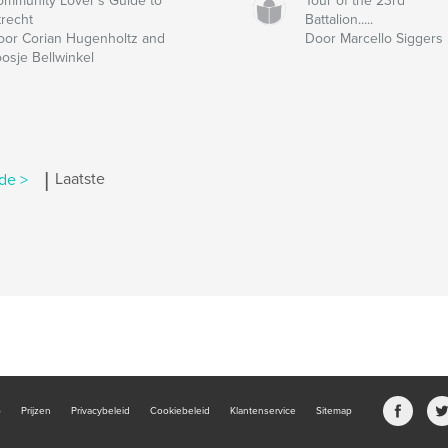
ommunity Lover's Guide to
Tour of the 23rd
trecht
Battalion.....
oor Corian Hugenholtz and
Door Marcello Siggers
oosje Bellwinkel
|
de >
Laatste
b
Prijzen
Privacybeleid
Cookiebeleid
Klantenservice
Sitemap