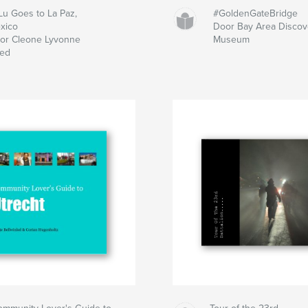
Lu Goes to La Paz,
#GoldenGateBridge
xico
Door Bay Area Discov
or Cleone Lyvonne
Museum
ed