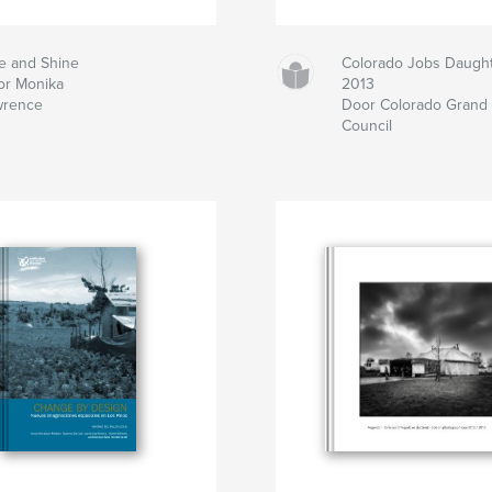
e and Shine
Colorado Jobs Daught
or Monika
2013
wrence
Door Colorado Grand
Council