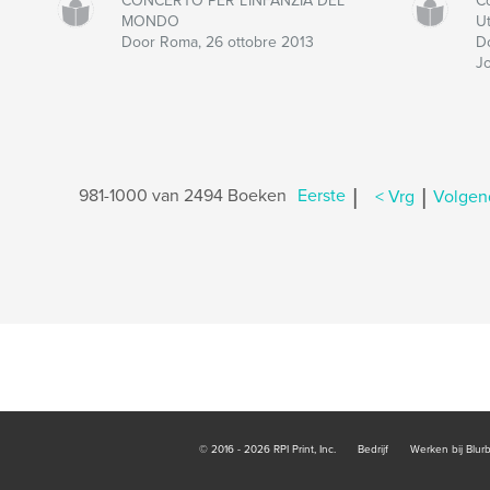
CONCERTO PER L’INFANZIA DEL
C
MONDO
U
Door Roma, 26 ottobre 2013
D
J
|
|
981-1000 van 2494 Boeken
Eerste
< Vrg
Volgen
© 2016 - 2026 RPI Print, Inc.
Bedrijf
Werken bij Blur