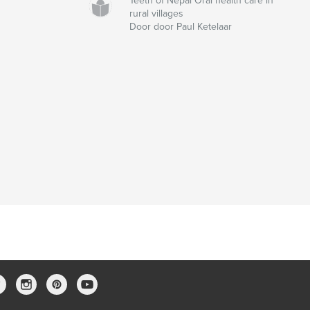
Teeth of Nepal Oral health care in
rural villages
Door door Paul Ketelaar