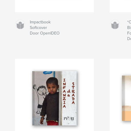
Impactbook
*
Softcover
Bi
Door OpenIDEO
F
D