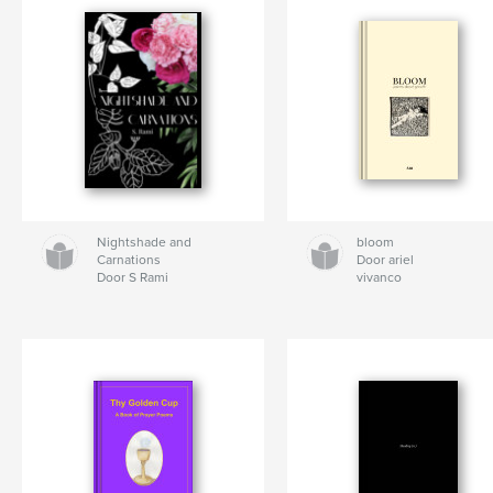
Nightshade and
bloom
Carnations
Door ariel
Door S Rami
vivanco