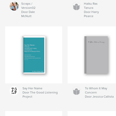
Scraps /
Haiku Ras
Version02
Tanura
Door Dale
Door Harry
McNutt
Pearce
Say Her Name
To Whom It May
Door The Good Listening
Concern
Project
Door Jessica Callista