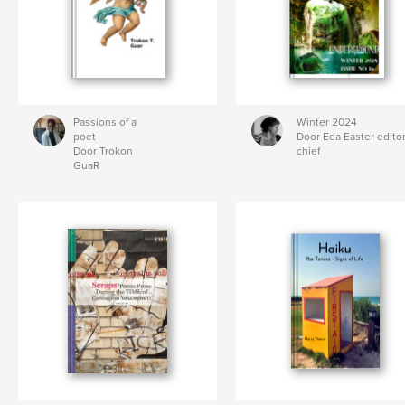
Passions of a
Winter 2024
poet
Door Eda Easter editor
Door Trokon
chief
GuaR