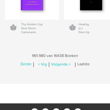
Thy Golden Cup
Healing
Door Devin
(n.)
Camenares
Door fzp
961-980 van 16438 Boeken
|
|
|
Eerste
< Vrg
Volgende >
Laatste