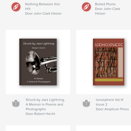
Nothing Between this
Boiled Plums
Hill
Door John Clark
Door John Clark Helzer
Helzer
Struck by Jazz Lightning,
ionosphere Vol III
A Memoir in Poems and
Issue 2
Photographs
Door Amplicon Press
Door Robert Hecht