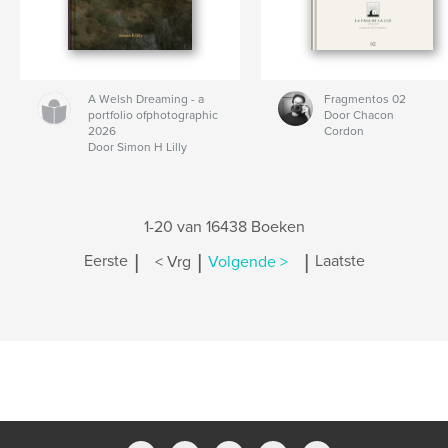
A Welsh Dreaming - a
Fragmentos 02
portfolio ofphotographic
Door Chacon
2026
Cordon
Door Simon H Lilly
1-20 van 16438 Boeken
|
|
|
Eerste
< Vrg
Volgende >
Laatste