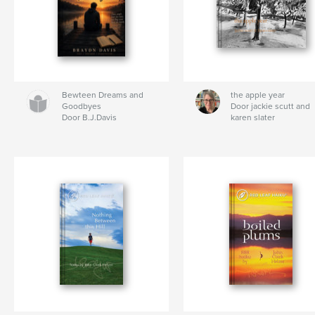
Bewteen Dreams and
the apple year
Goodbyes
Door jackie scutt and
Door B.J.Davis
karen slater