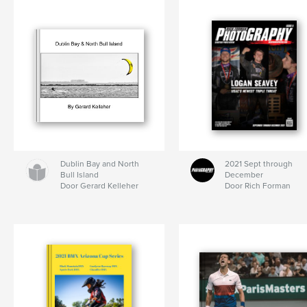
Dublin Bay and North
2021 Sept through
Bull Island
December
Door Gerard Kelleher
Door Rich Forman