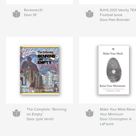
Rockover21
RJHS 2021 Varsity T
Door SF
Football book
Door Pam Brendel
The Complete “Benning
Make Your Mark Raise
on Empty”
Your Minimum
Door Jyrki Ventti
Door Christopher A.
LaFaurie