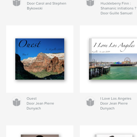
Door Carol and Stephen
Huckleberry Finn :
Bykowski
Shamanic initiations ?
Door Guille Samuel
Ouest
I Love Los Angeles
Door Jean Pierre
Door Jean Pierre
Dunyach
Dunyach