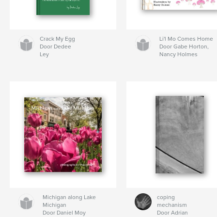
Crack My Egg
Li'l Mo Comes Home
Door Dedee
Door Gabe Horton,
Ley
Nancy Holmes
Michigan along Lake
coping
Michigan
mechanism
Door Daniel Moy
Door Adrian