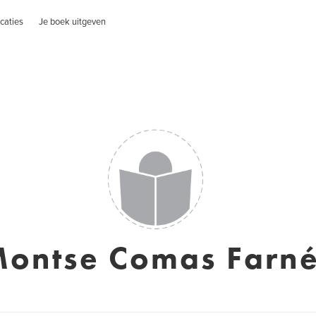
caties
Je boek uitgeven
ontse Comas Farn