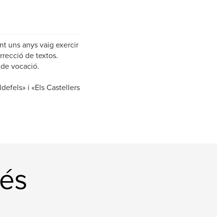
nt uns anys vaig exercir
rrecció de textos.
 de vocació.
defels» i «Els Castellers
és