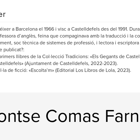
er
éixer a Barcelona el 1966 i visc a Castelldefels des del 1991. Dura
fessora d’anglès, feina que compaginava amb la traducció i la co
ment, soc tècnica de sistemes de professió, i lectora i escriptora
 publicat?:
primers llibres de la Col·lecció Tradicions: «Els Gegants de Castell
telldefels» (Ajuntament de Castelldefels, 2022-2023).
l·la de ficció: «Escolta’m» (Editorial Los Libros de Lola, 2023).
ontse Comas Farn