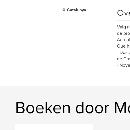
Ov
Catalunya
Vaig n
de pro
Actual
Què he
- Dos 
de Cas
- Nove
Boeken door M