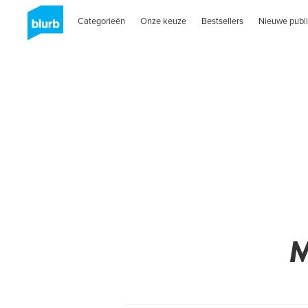
Categorieën
Onze keuze
Bestsellers
Nieuwe publi
M