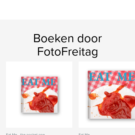
Boeken door
FotoFreitag
Eat Me - the pocket one
Eat Me