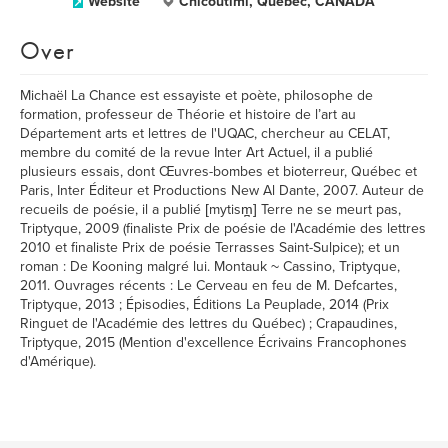
Website
Chicoutimi, Québec, CANADA
Over
Michaël La Chance est essayiste et poète, philosophe de
formation, professeur de Théorie et histoire de l’art au
Département arts et lettres de l'UQAC, chercheur au CELAT,
membre du comité de la revue Inter Art Actuel, il a publié
plusieurs essais, dont Œuvres-bombes et bioterreur, Québec et
Paris, Inter Éditeur et Productions New Al Dante, 2007. Auteur de
recueils de poésie, il a publié [mytism̪] Terre ne se meurt pas,
Triptyque, 2009 (finaliste Prix de poésie de l'Académie des lettres
2010 et finaliste Prix de poésie Terrasses Saint-Sulpice); et un
roman : De Kooning malgré lui. Montauk ~ Cassino, Triptyque,
2011. Ouvrages récents : Le Cerveau en feu de M. Defcartes,
Triptyque, 2013 ; Épisodies, Éditions La Peuplade, 2014 (Prix
Ringuet de l'Académie des lettres du Québec) ; Crapaudines,
Triptyque, 2015 (Mention d'excellence Écrivains Francophones
d'Amérique).