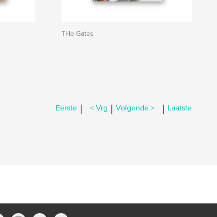
THe Gates
|
|
|
Eerste
< Vrg
Volgende >
Laatste