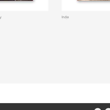
y
India