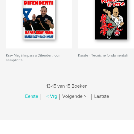
Krav Magà Impara a Difenderti con
Karate - Tecniche fondamentali
semplicità
13-15 van 15 Boeken
|
|
|
Eerste
< Vrg
Volgende >
Laatste