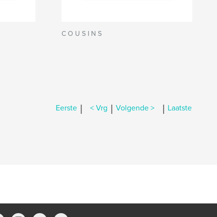
C O U S I N S
|
|
|
Eerste
< Vrg
Volgende >
Laatste