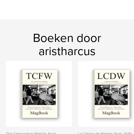
Boeken door
aristharcus
The Camera from Wetzlar. Num.
La Cámara de Wetzlar. Num. XVIII