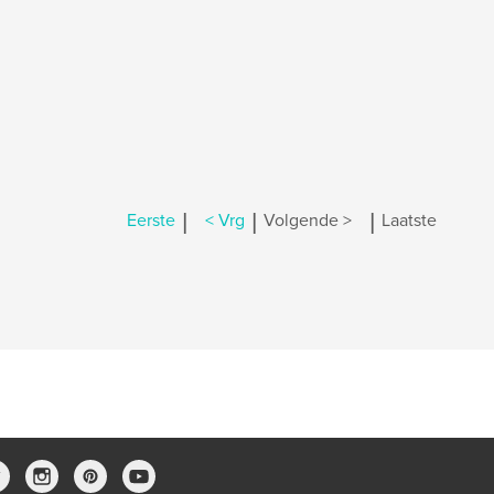
|
|
|
Eerste
< Vrg
Volgende >
Laatste