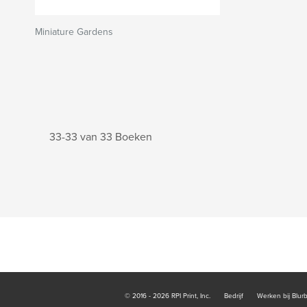
Miniature Gardens
33-33 van 33 Boeken
© 2016 - 2026 RPI Print, Inc.
Bedrijf
Werken bij Blur