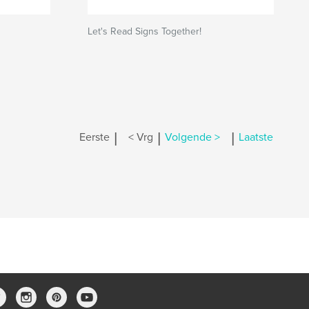
Let's Read Signs Together!
|
|
|
Eerste
< Vrg
Volgende >
Laatste