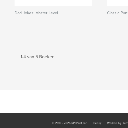
Dad Jokes: Master Level
Classic Pu
1-4 van 5 Boeken
© 2016 - 2026 RPI Print, Inc.
Bedrijf
Werken bij Blur