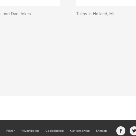
ns and Dad Jokes
Tulips In Holland, MI
b
Prijzen
Privacybeleid
Cookiebeleid
Klantenservice
Sitemap