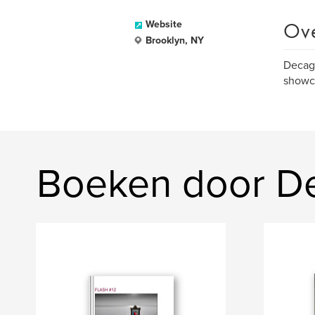
Ov
Website
Brooklyn, NY
Decago
showca
Boeken door De