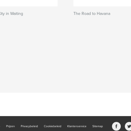
ty in Waiting
The Road to Havana
b
Prijzen
Privacybeleid
Cookiebeleid
Klantenservice
Sitemap