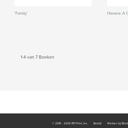
'Family'
Havana: A Ci
1-4 van 7 Boeken
© 2016 - 2026 RPI Print, Inc.
Bedrijf
Werken bij Blur