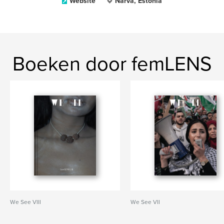
Website
Narva, Estonia
Boeken door femLENS
We See VIII
We See VII