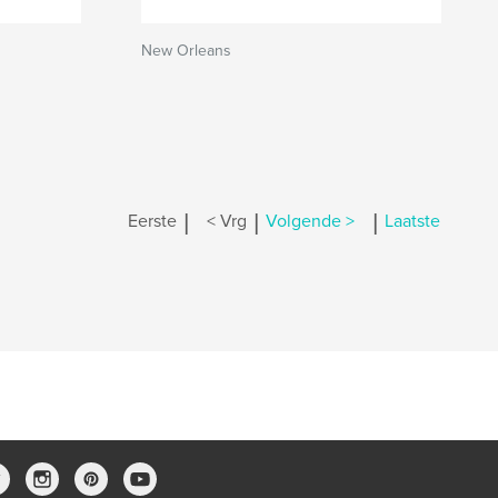
New Orleans
|
|
|
Eerste
< Vrg
Volgende >
Laatste