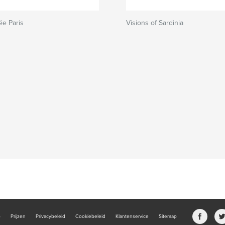
e Paris
Visions of Sardinia
b
Prijzen
Privacybeleid
Cookiebeleid
Klantenservice
Sitemap