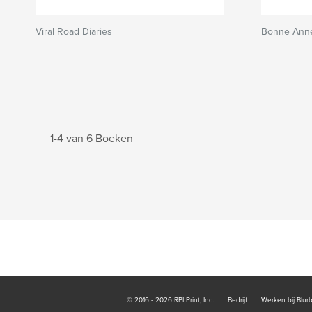
Viral Road Diaries
Bonne Anné
1-4 van 6 Boeken
© 2016 - 2026 RPI Print, Inc.
Bedrijf
Werken bij Blur