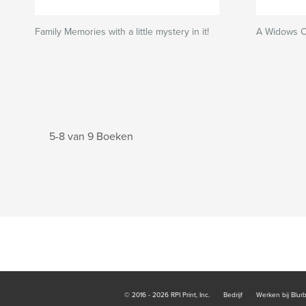
Family Memories with a little mystery in it!
A Widows C
5-8 van 9 Boeken
© 2016 - 2026 RPI Print, Inc.
Bedrijf
Werken bij Blur