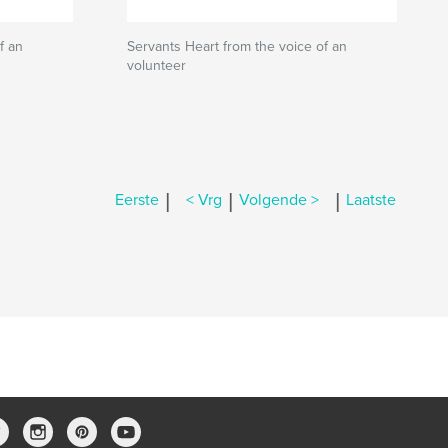
f an
Servants Heart from the voice of an
volunteer
|
|
|
Eerste
< Vrg
Volgende >
Laatste