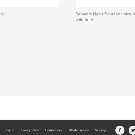
ry
Servants Heart from the voice o
volunteer
b
Prijzen
Privacybeleid
Cookiebeleid
Klantenservice
Sitemap