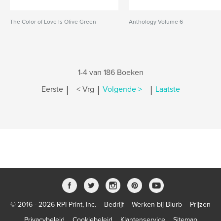
The Color of Love Is Olive Green
Anthology Volume 6
1-4 van 186 Boeken
|
|
|
Eerste
< Vrg
Volgende >
Laatste
© 2016 - 2026 RPI Print, Inc.
Bedrijf
Werken bij Blurb
Prijzen
Privacybeleid
Cookiebeleid
Klantenservice
Sitemap