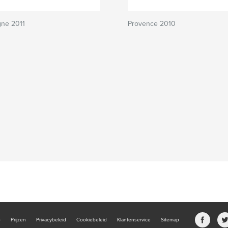
ne 2011
Provence 2010
b
Prijzen
Privacybeleid
Cookiebeleid
Klantenservice
Sitemap