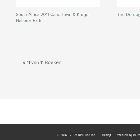
South Africa 2011 Cape Town & Kruger
The Dordog
National Park
9-11 van 11 Boeken
© 2016 - 2026 RPI Print, Inc.
Bedrijf
Werken bij Blur