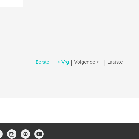
|
|
|
Eerste
< Vrg
Volgende >
Laatste