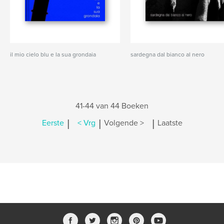
il mio cielo blu e la sua grondaia
sardegna dal bianco al nero
41-44 van 44 Boeken
|
|
|
Eerste
< Vrg
Volgende >
Laatste