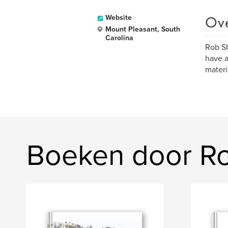
Ov
Website
Mount Pleasant, South
Carolina
Rob Sh
have a
materi
Boeken door R