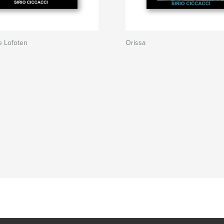
e Lofoten
Orissa