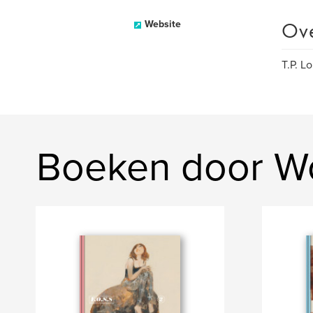
Ov
Website
T.P. L
Boeken door Wo