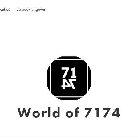
caties
Je boek uitgeven
World of 7174