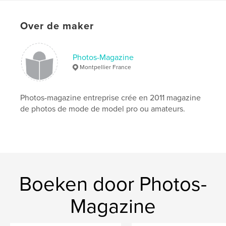
Aantal pagina's:
32
Datum publiceren:
apr 13, 2020
Over de maker
Taal
French
Trefwoorden
Photos-Magazine
,
,
,
mode
dominique bourgery
didier jarlan
Montpellier France
lisa mariani
Photos-magazine entreprise crée en 2011 magazine
de photos de mode de model pro ou amateurs.
Boeken door Photos-
Magazine