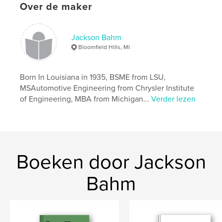
,
,
Politicians
Bahm
Trump
Over de maker
Jackson Bahm
Bloomfield Hills, MI
Born In Louisiana in 1935, BSME from LSU,
MSAutomotive Engineering from Chrysler Institute
of Engineering, MBA from Michigan...
Verder lezen
Boeken door Jackson
Bahm