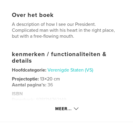
Over het boek
A description of how I see our President.
Complicated man with his heart in the right place,
but with a free-flowing mouth.
kenmerken / functionaliteiten &
details
Hoofdcategorie:
Verenigde Staten (VS)
Projectoptie:
13×20 cm
Aantal pagina's:
36
ISBN
Paperback: 9781714762149
Datum publiceren:
apr 26, 2020
MEER...
Taal
English
Trefwoorden