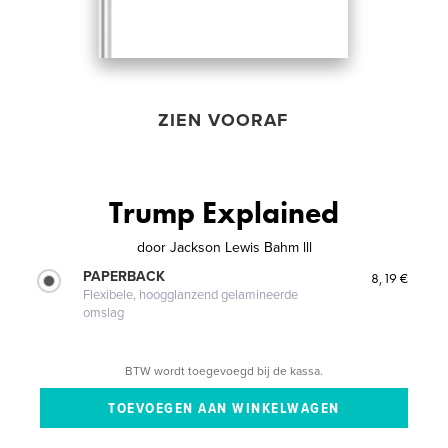
ZIEN VOORAF
Trump Explained
door
Jackson Lewis Bahm lll
PAPERBACK
8,19 €
Flexibele, hoogglanzend gelamineerde
omslag
BTW wordt toegevoegd bij de kassa.