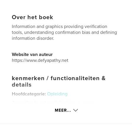
Over het boek
Information and graphics providing verification
tools, understanding confirmation bias and defining
information disorder.
Website van auteur
https://www.defyapathy.net
kenmerken / functionaliteiten &
details
Hoofdcategorie:
Opleiding
Aanvullende categorieën
Naslagwerken
MEER...
Projectoptie:
US Letter, 22×28 cm
Aantal pagina's:
20
Datum publiceren:
apr 27, 2020