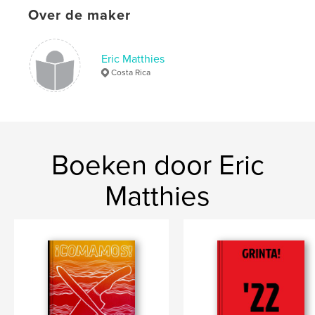
Taal
English
Over de maker
Trefwoorden
,
,
,
,
journalism
literacy
media
news
Eric Matthies
Costa Rica
verification
Boeken door Eric
Matthies