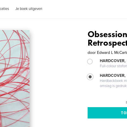
caties
Je boek uitgeven
Obsession
Retrospect
door
Edward L McCar
HARDCOVER,
Full-colour stofo
HARDCOVER,
Hardbackboek met
omslag is gedruk