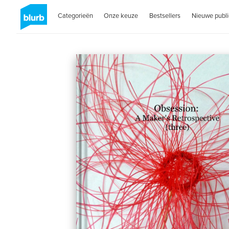
Categorieën
Onze keuze
Bestsellers
Nieuwe publi