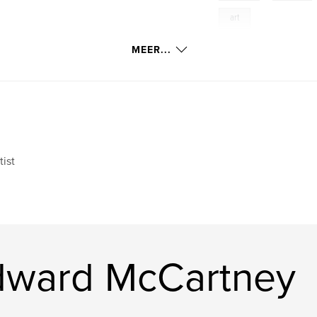
art
MEER...
tist
dward McCartney