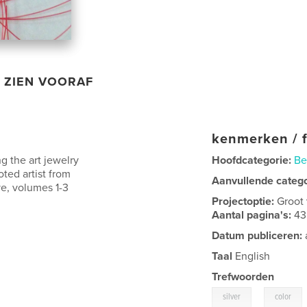
ZIEN VOORAF
kenmerken / f
ng the art jewelry
Hoofdcategorie:
Be
ted artist from
Aanvullende categ
e, volumes 1-3
Projectoptie:
Groot
Aantal pagina's:
43
Datum publiceren:
Taal
English
Trefwoorden
,
silver
color