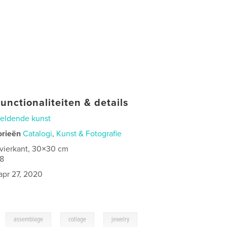
unctionaliteiten & details
eldende kunst
orieën
Catalogi
,
Kunst & Fotografie
 vierkant, 30×30 cm
8
apr 27, 2020
,
,
,
,
assemblage
collage
jewelry