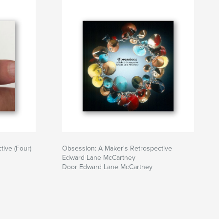
ive (Four)
Obsession: A Maker's Retrospective
Edward Lane McCartney
Door Edward Lane McCartney