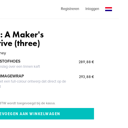
Registreren
Inloggen
: A Maker's
ive (three)
tney
 STOFHOES
289,88 €
mslag over een linnen kaft
 IMAGEWRAP
293,88 €
 een full-colour ontwerp dat direct op de
t
BTW wordt toegevoegd bij de kassa.