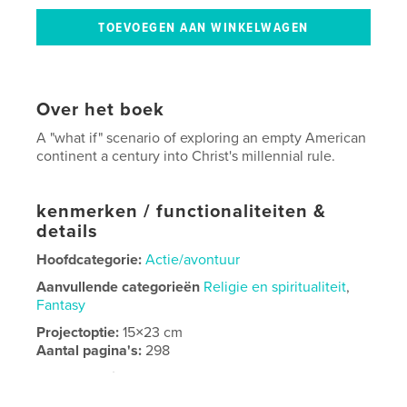
Over het boek
A "what if" scenario of exploring an empty American
continent a century into Christ's millennial rule.
kenmerken / functionaliteiten &
details
Hoofdcategorie:
Actie/avontuur
Aanvullende categorieën
Religie en spiritualiteit
,
Fantasy
Projectoptie:
15×23 cm
Aantal pagina's:
298
Datum publiceren:
mei 19, 2020
Taal
English