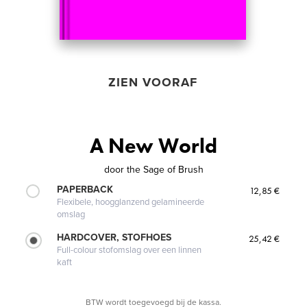
ZIEN VOORAF
A New World
door
the Sage of Brush
PAPERBACK
12,85 €
Flexibele, hoogglanzend gelamineerde
omslag
HARDCOVER, STOFHOES
25,42 €
Full-colour stofomslag over een linnen
kaft
BTW wordt toegevoegd bij de kassa.