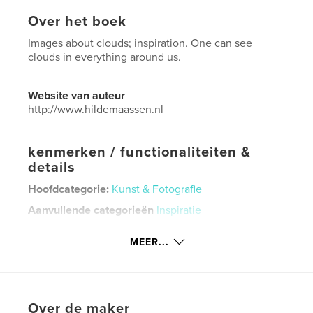
Over het boek
Images about clouds; inspiration. One can see
clouds in everything around us.
Website van auteur
http://www.hildemaassen.nl
kenmerken / functionaliteiten &
details
Hoofdcategorie:
Kunst & Fotografie
Aanvullende categorieën
Inspiratie
Projectoptie:
US Letter, 22×28 cm
MEER...
Aantal pagina's:
76
Datum publiceren:
mei 24, 2020
Taal
English
Over de maker
Trefwoorden