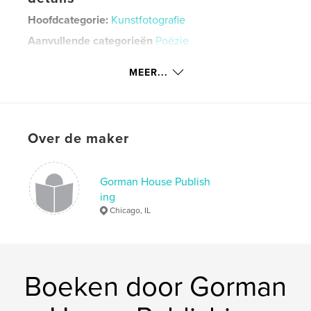
Hoofdcategorie:
Kunstfotografie
Aanvullende categorieën
Poëzie
Projectoptie:
Standaard staand, 20×25 cm
MEER...
Aantal pagina's:
32
ISBN
Hardcover, stofhoes: 9781715080365
Hardcover, ImageWrap: 9781715080389
Over de maker
Paperback: 9781715080372
Datum publiceren:
jun 18, 2020
Gorman House Publish
Taal
English
ing
Chicago, IL
Trefwoorden
,
,
black and white
photography
poetry
Boeken door Gorman