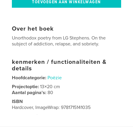
Over het boek
Unorthodox poetry from LG Stephens. On the
subject of addiction, relapse, and sobriety.
kenmerken / functionaliteiten &
details
Hoofdcategorie:
Poëzie
Projectoptie:
13×20 cm
Aantal pagina's:
80
ISBN
Hardcover, ImageWrap: 9781715141035
Datum publiceren:
jul 01, 2020
Taal
English