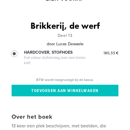
Brikkerij, de werf
Deel 13
door
Lucas Dewaele
HARDCOVER, STOFHOES
180,55 €
Full-colour stofomslag over een linnen
kaft
BTW wordt toegevoegd bij de kassa.
Over het boek
13 keer een plek beschrijven, met beelden, die