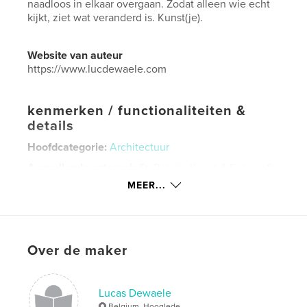
naadloos in elkaar overgaan. Zodat alleen wie echt
kijkt, ziet wat veranderd is. Kunst(je).
Website van auteur
https://www.lucdewaele.com
kenmerken / functionaliteiten &
details
Hoofdcategorie:
Architectuur
Aanvullende categorieën
België
,
Kunst & Fotografie
MEER...
Projectoptie:
Standaard liggend, 25×20 cm
Aantal pagina's:
236
Datum publiceren:
jul 25, 2020
Taal
Dutch
Over de maker
Trefwoorden
,
,
fotografie
Veurne
Suikerpark
Lucas Dewaele
Belgium, Hooglede