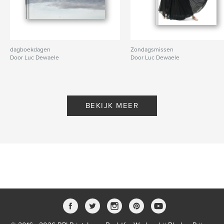
dagboekdagen
Zondagsmissen
Door Luc Dewaele
Door Luc Dewaele
BEKIJK MEER