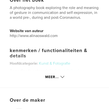
Over het boek
A photography book exploring the role and meaning
of gesture in communication and self-expression, in
a world pre-, during and post-Coronavirus.
Website van auteur
http://www.alinaoswald.com
kenmerken / functionaliteiten &
details
Hoofdcategorie:
Kunst & Fotografie
Aanvullende categorieën
Salontafelboeken
MEER...
Projectoptie:
Klein vierkant, 18×18 cm
Aantal pagina's:
20
Datum publiceren:
sep 03, 2020
Taal
English
Over de maker
Trefwoorden