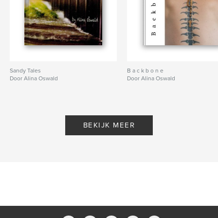
Sandy Tales
B a c k b o n e
Door Alina Oswald
Door Alina Oswald
BEKIJK MEER