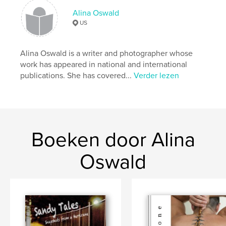
,
,
,
,
bnw
Covid19
portraits
hands
Alina Oswald
US
photography
Alina Oswald is a writer and photographer whose
work has appeared in national and international
publications. She has covered...
Verder lezen
Boeken door Alina
Oswald