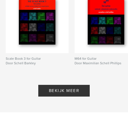
Scale Book 3 for Guitar
M64 for Guitar
Door Schell Barkley
Door Maximilian Schell Phillips
BEKIJK MEER