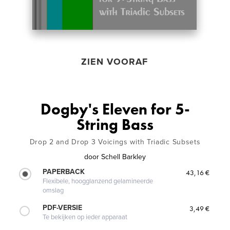
ZIEN VOORAF
Dogby's Eleven for 5-
String Bass
Drop 2 and Drop 3 Voicings with Triadic Subsets
door
Schell Barkley
PAPERBACK
43,16 €
Flexibele, hoogglanzend gelamineerde
omslag
PDF-VERSIE
3,49 €
Te bekijken op ieder apparaat