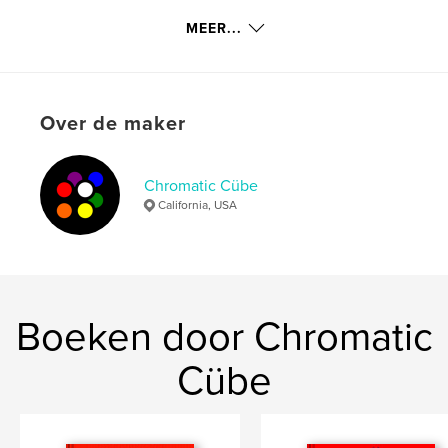
Hoofdcategorie:
Naslagwerken
MEER...
Aanvullende categorieën
Beeldende kunst
,
Opleiding
Projectoptie:
20×25 cm
Aantal pagina's:
24
Over de maker
ISBN
Paperback: 9781715563691
Chromatic Cübe
Datum publiceren:
sep 28, 2020
California, USA
Taal
English
Trefwoorden
,
,
,
chord
music
guitar
bass
Boeken door Chromatic
Cübe