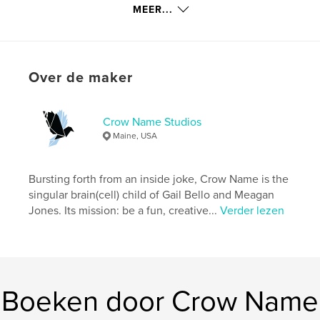
kenmerken / functionaliteiten &
MEER...
details
Hoofdcategorie:
Literatuur en fictie
Aanvullende categorieën
Poëzie
,
Fantasy
Over de maker
Projectoptie:
US Letter, 22×28 cm
Aantal pagina's:
24
Datum publiceren:
ok 12, 2020
Crow Name Studios
Maine, USA
Taal
English
Trefwoorden
Bursting forth from an inside joke, Crow Name is the
,
,
literary journal
literary fiction
poetry
singular brain(cell) child of Gail Bello and Meagan
Jones. Its mission: be a fun, creative...
Verder lezen
Boeken door Crow Name