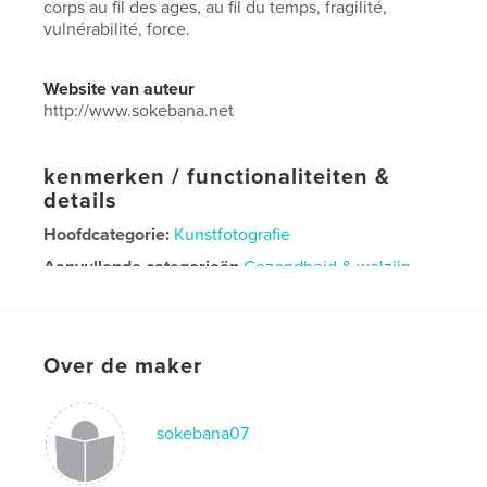
corps au fil des ages, au fil du temps, fragilité,
vulnérabilité, force.
Website van auteur
http://www.sokebana.net
kenmerken / functionaliteiten &
details
Hoofdcategorie:
Kunstfotografie
Aanvullende categorieën
Gezondheid & welzijn
Projectoptie:
Standaard liggend, 25×20 cm
Aantal pagina's:
100
Datum publiceren:
dec 04, 2020
Over de maker
Taal
French
sokebana07