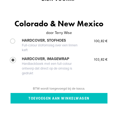
Colorado & New Mexico
door
Terry Wise
HARDCOVER, STOFHOES
100,82 €
Full-colour stofomslag over een linnen
kaft
HARDCOVER, IMAGEWRAP
103,82 €
Hardbackboek met een full-colour
ontwerp dat direct op de omslag is
gedrukt
BTW wordt toegevoegd bij de kassa.