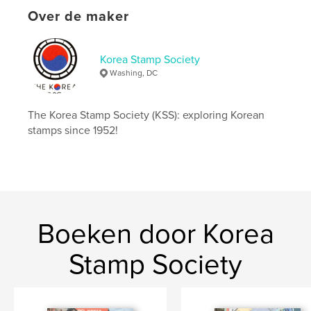
Taal
English
Over de maker
Trefwoorden
,
,
,
,
DPRK
ROK
Korea
stamps
Korea Stamp Society
Washing, DC
philately
The Korea Stamp Society (KSS): exploring Korean
stamps since 1952!
Boeken door Korea
Stamp Society