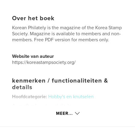
Over het boek
Korean Philately is the magazine of the Korea Stamp
Society. Magazine is available to members and non-
members. Free PDF version for members only.
Website van auteur
https://koreastampsociety.org/
kenmerken / functionaliteiten &
details
Hoofdcategorie:
Hobby's en knutselen
Aanvullende categorieën
Naslagwerken
MEER...
Projectoptie:
US Letter, 22×28 cm
Aantal pagina's:
80
Datum publiceren:
dec 06, 2020