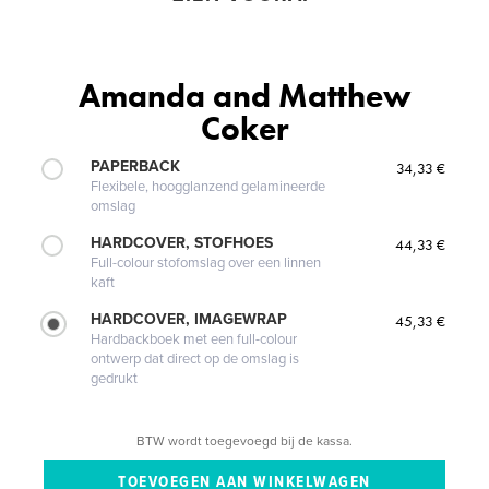
Amanda and Matthew
Coker
PAPERBACK
34,33 €
Flexibele, hoogglanzend gelamineerde
omslag
HARDCOVER, STOFHOES
44,33 €
Full-colour stofomslag over een linnen
kaft
HARDCOVER, IMAGEWRAP
45,33 €
Hardbackboek met een full-colour
ontwerp dat direct op de omslag is
gedrukt
BTW wordt toegevoegd bij de kassa.