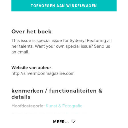
Over het boek
This issue is special issue for Sydeny! Featuring all
her talents. Want your own special issue? Send us
an email.
Website van auteur
http://silvermoonmagazine.com
kenmerken / functionaliteiten &
details
Hoofdcategorie:
Kunst & Fotografie
Aanvullende categorieën
Modelleren
MEER...
Projectoptie:
US Letter, 22×28 cm