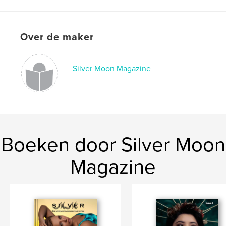
Aantal pagina's:
24
Datum publiceren:
jan 07, 2021
Taal
English
Over de maker
Trefwoorden
,
,
Talent
Photography
Model
Silver Moon Magazine
Boeken door Silver Moon
Magazine