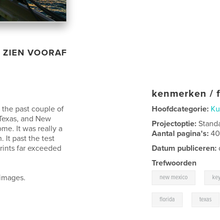
ZIEN VOORAF
kenmerken / f
r the past couple of
Hoofdcategorie:
Ku
, Texas, and New
Projectoptie:
Stand
me. It was really a
Aantal pagina's:
4
 It past the test
prints far exceeded
Datum publiceren:
Trefwoorden
,
 images.
new mexico
ke
,
florida
texas