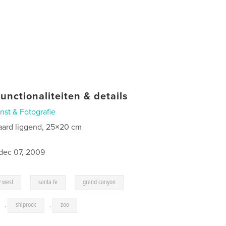
unctionaliteiten & details
nst & Fotografie
aard liggend, 25×20 cm
0
dec 07, 2009
,
,
,
y west
santa fe
grand canyon
,
shiprock
,
zoo