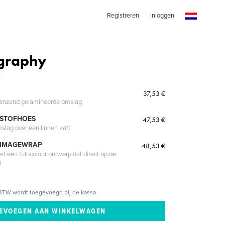
Registreren
Inloggen
graphy
r
37,53 €
glanzend gelamineerde omslag
 STOFHOES
47,53 €
mslag over een linnen kaft
 IMAGEWRAP
48,53 €
 een full-colour ontwerp dat direct op de
t
BTW wordt toegevoegd bij de kassa.