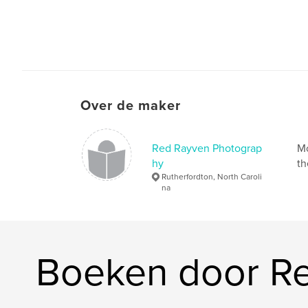
Over de maker
Red Rayven Photograp
Mo
hy
th
Rutherfordton, North Caroli
na
Boeken door R