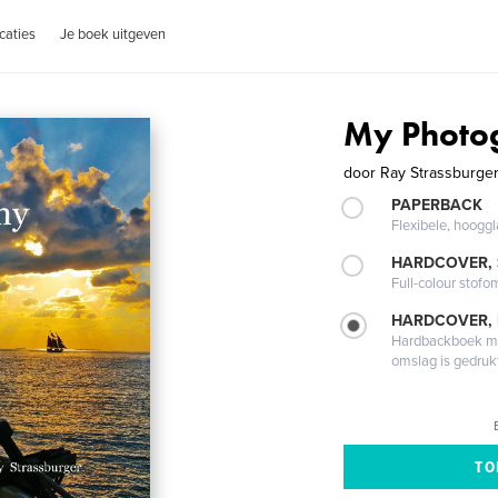
caties
Je boek uitgeven
My Photo
door
Ray Strassburge
PAPERBACK
Flexibele, hoog
HARDCOVER,
Full-colour stofo
HARDCOVER,
Hardbackboek met
omslag is gedruk