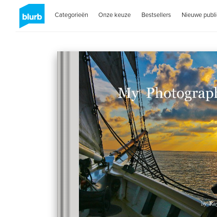
Categorieën
Onze keuze
Bestsellers
Nieuwe publi