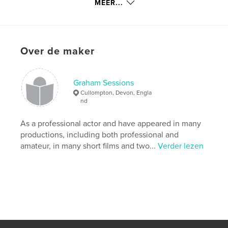
Datum publiceren:
feb 19, 2021
MEER...
Laatst bijgewerkt
feb 19, 2021
Taal
English
Trefwoorden
Over de maker
,
,
,
,
Fine
architecture
history
photography
Graham Sessions
art
Cullompton, Devon, Engla
nd
As a professional actor and have appeared in many
productions, including both professional and
amateur, in many short films and two...
Verder lezen