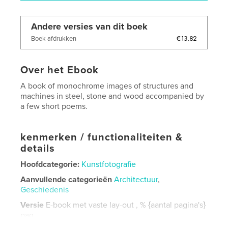
Andere versies van dit boek
€13.82
Boek afdrukken
Over het Ebook
A book of monochrome images of structures and
machines in steel, stone and wood accompanied by
a few short poems.
kenmerken / functionaliteiten &
details
Hoofdcategorie:
Kunstfotografie
Aanvullende categorieën
Architectuur
,
Geschiedenis
Versie
E-book met vaste lay-out , % {aantal pagina's}
pag