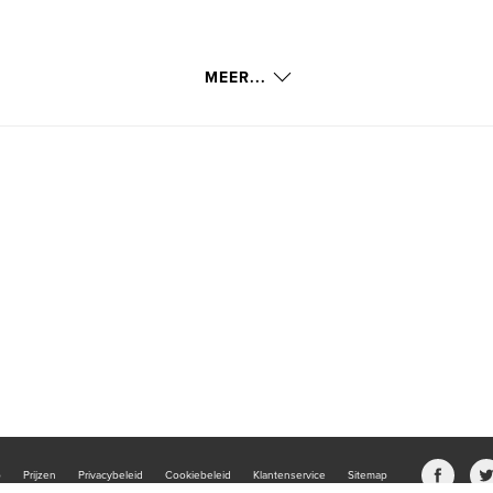
MEER...
b
Prijzen
Privacybeleid
Cookiebeleid
Klantenservice
Sitemap