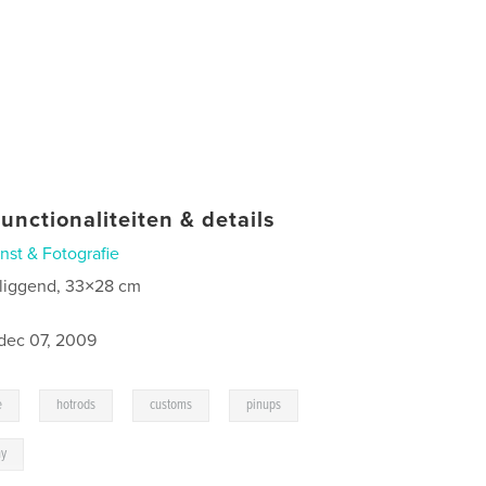
unctionaliteiten & details
nst & Fotografie
 liggend, 33×28 cm
dec 07, 2009
,
,
,
,
e
hotrods
customs
pinups
hy