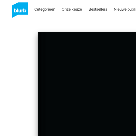
Categorieën
Onze keuze
Bestsellers
Nieuwe publi