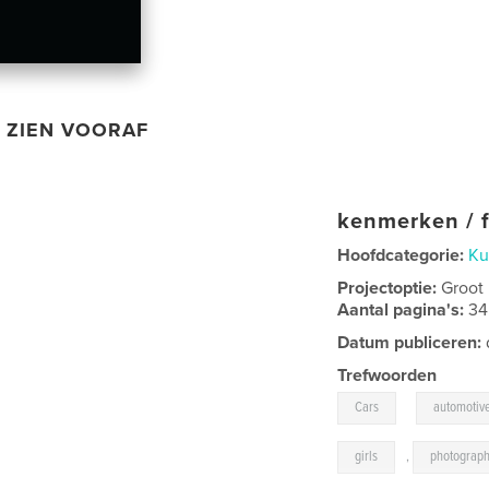
ZIEN VOORAF
kenmerken / f
Hoofdcategorie:
Ku
Projectoptie:
Groot
Aantal pagina's:
34
Datum publiceren:
Trefwoorden
,
Cars
automotiv
girls
,
photograp