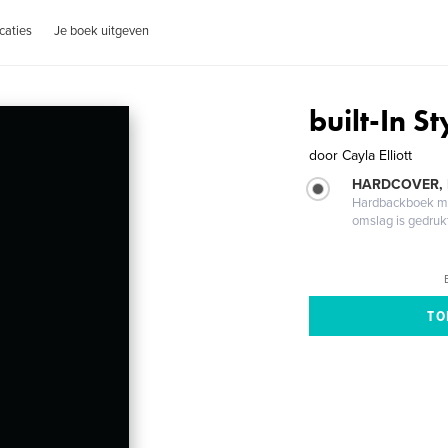
caties
Je boek uitgeven
built-In St
door
Cayla Elliott
HARDCOVER,
Hardbackboek met
omslag is gedruk