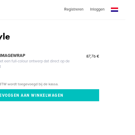
Registreren
Inloggen
yle
 IMAGEWRAP
87,76 €
 een full-colour ontwerp dat direct op de
t
BTW wordt toegevoegd bij de kassa.