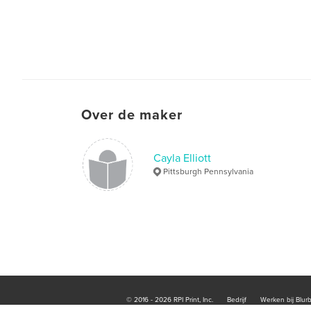
Over de maker
Cayla Elliott
Pittsburgh Pennsylvania
© 2016 - 2026 RPI Print, Inc.
Bedrijf
Werken bij Blur