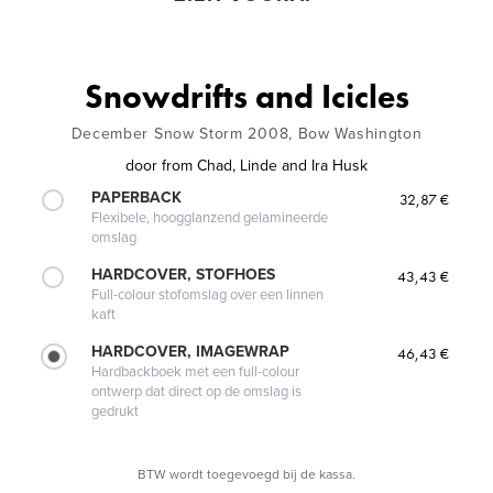
Snowdrifts and Icicles
December Snow Storm 2008, Bow Washington
door
from Chad, Linde and Ira Husk
PAPERBACK
32,87 €
Flexibele, hoogglanzend gelamineerde
omslag
HARDCOVER, STOFHOES
43,43 €
Full-colour stofomslag over een linnen
kaft
HARDCOVER, IMAGEWRAP
46,43 €
Hardbackboek met een full-colour
ontwerp dat direct op de omslag is
gedrukt
BTW wordt toegevoegd bij de kassa.