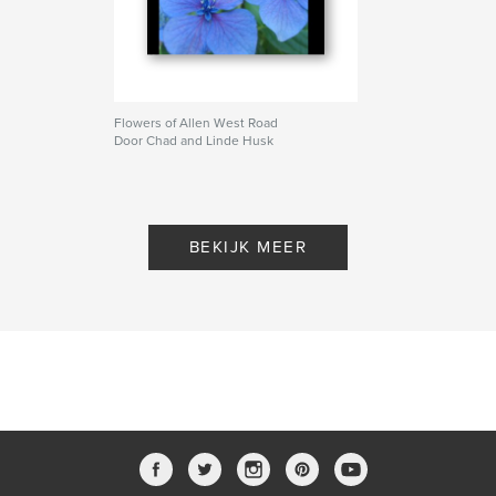
Flowers of Allen West Road
Door Chad and Linde Husk
BEKIJK MEER