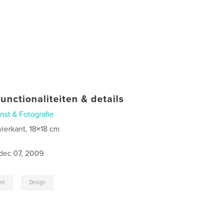
unctionaliteiten & details
nst & Fotografie
vierkant, 18×18 cm
dec 07, 2009
,
vel
Design