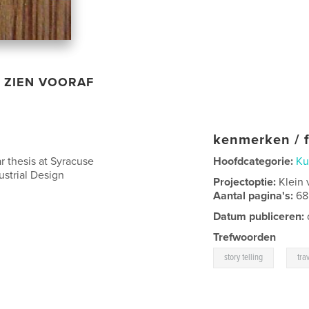
ZIEN VOORAF
kenmerken / f
r thesis at Syracuse
Hoofdcategorie:
Ku
dustrial Design
Projectoptie:
Klein 
Aantal pagina's:
68
Datum publiceren:
Trefwoorden
,
story telling
tra