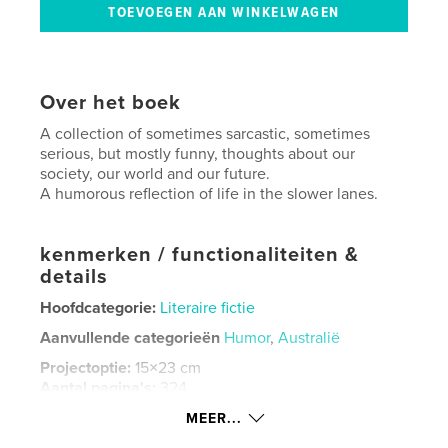
Over het boek
A collection of sometimes sarcastic, sometimes
serious, but mostly funny, thoughts about our
society, our world and our future.
A humorous reflection of life in the slower lanes.
kenmerken / functionaliteiten &
details
Hoofdcategorie:
Literaire fictie
Aanvullende categorieën
Humor
,
Australië
Projectoptie:
15×23 cm
Aantal pagina's:
324
ISBN
MEER...
Paperback: 9781034503545