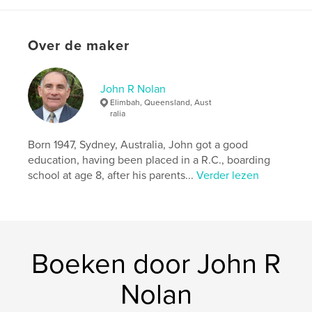
Datum publiceren:
feb 22, 2021
Taal
English
Over de maker
Trefwoorden
,
,
,
Power
Energy
Wind
Conservation
John R Nolan
Elimbah, Queensland, Aust
ralia
Born 1947, Sydney, Australia, John got a good
education, having been placed in a R.C., boarding
school at age 8, after his parents...
Verder lezen
Boeken door John R
Nolan